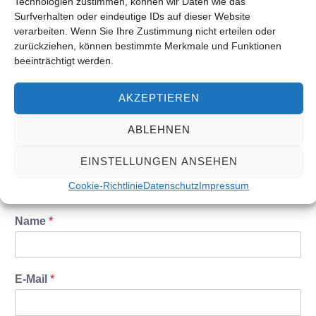
Technologien zustimmen, können wir Daten wie das
ohne
Surfverhalten oder eindeutige IDs auf dieser Website
verarbeiten. Wenn Sie Ihre Zustimmung nicht erteilen oder
Besonderheiten
zurückziehen, können bestimmte Merkmale und Funktionen
beeinträchtigt werden.
öldicht
AKZEPTIEREN
ABLEHNEN
EINSTELLUNGEN ANSEHEN
KONTAKTFORMULAR
Jetzt Anfrage stellen
Cookie-Richtlinie
Datenschutz
Impressum
Name
*
E-Mail
*