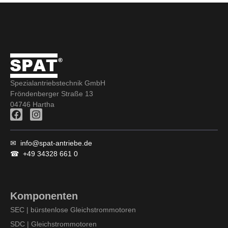
Spezialantriebstechnik GmbH
Fröndenberger Straße 13
04746 Hartha
F
I
a
n
c
s
e
t
✉
info@spat-antriebe.de
b
a
☎
+49 34328 661 0
o
g
o
r
k
a
m
Komponenten
SEC | bürstenlose Gleichstrommotoren
SDC | Gleichstrommotoren