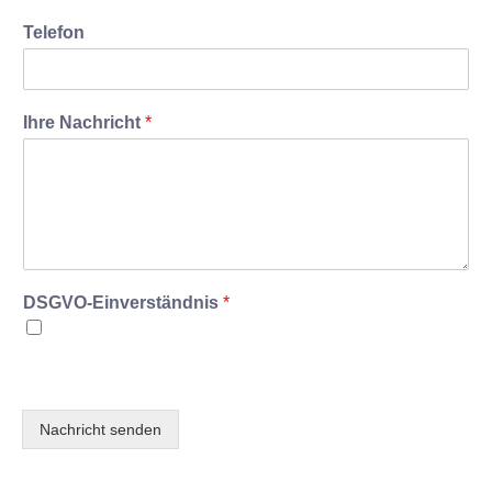
Telefon
Ihre Nachricht
*
DSGVO-Einverständnis
*
Ich willige ein, dass diese Website meine
übermittelten Informationen speichert, sodass meine
Anfrage beantwortet werden kann.
Nachricht senden
Alternative: