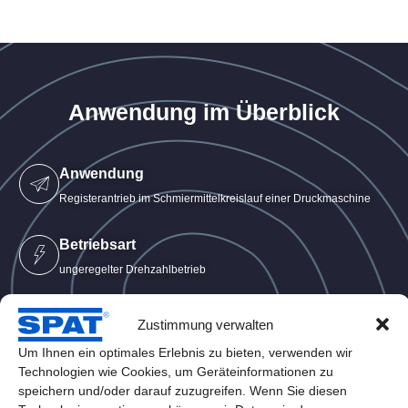
Anwendung im Überblick
Anwendung
Registerantrieb im Schmier­mittel­kreislauf einer Druckmaschine
Betriebsart
ungeregelter Drehzahlbetrieb
Zustimmung verwalten
Systemkomponenten
Gleichstrommotor SDC42 mit Planeten­getriebe SPG32
Um Ihnen ein optimales Erlebnis zu bieten, verwenden wir
Technologien wie Cookies, um Geräteinformationen zu
speichern und/oder darauf zuzugreifen. Wenn Sie diesen
Schnittstelle