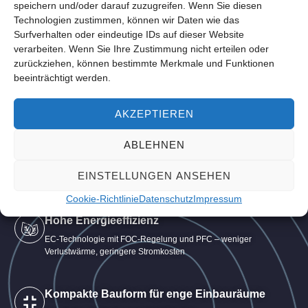
speichern und/oder darauf zuzugreifen. Wenn Sie diesen
Technologien zustimmen, können wir Daten wie das
Surfverhalten oder eindeutige IDs auf dieser Website
verarbeiten. Wenn Sie Ihre Zustimmung nicht erteilen oder
Ihre Vorteile mit SPAT®
zurückziehen, können bestimmte Merkmale und Funktionen
beeinträchtigt werden.
Lüfterantrieben für Backöfen &
Kombidämpfer
AKZEPTIEREN
ABLEHNEN
Stufenlos regelbare Luftführung
Drehzahl- und Lüfterprofile exakt an das Backprogramm
EINSTELLUNGEN ANSEHEN
anpassbar
Cookie-Richtlinie
Datenschutz
Impressum
Hohe Energieeffizienz
EC-Technologie mit FOC-Regelung und PFC – weniger
Verlustwärme, geringere Stromkosten
Kompakte Bauform für enge Einbauräume