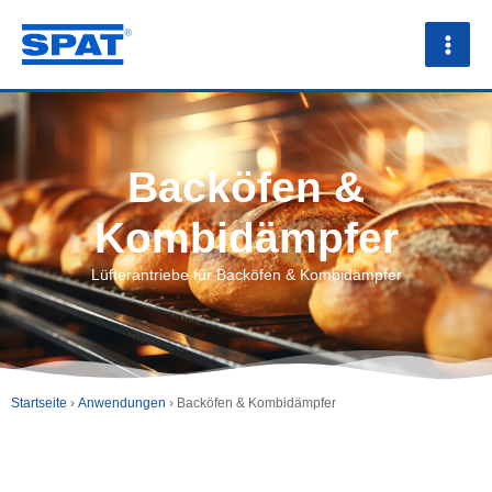
Zum
Inhalt
springen
Backöfen &
Kombidämpfer
Lüfterantriebe für Backöfen & Kombidämpfer
Startseite
›
Anwendungen
› Backöfen & Kombidämpfer