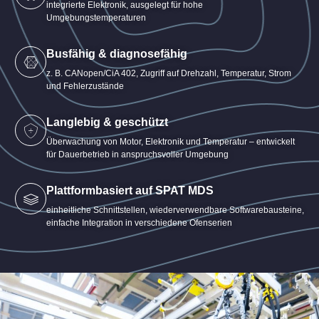
integrierte Elektronik, ausgelegt für hohe
Umgebungstemperaturen
Busfähig & diagnosefähig
z. B. CANopen/CiA 402, Zugriff auf Drehzahl, Temperatur, Strom
und Fehlerzustände
Langlebig & geschützt
Überwachung von Motor, Elektronik und Temperatur – entwickelt
für Dauerbetrieb in anspruchsvoller Umgebung
Plattformbasiert auf SPAT MDS
einheitliche Schnittstellen, wiederverwendbare Softwarebausteine,
einfache Integration in verschiedene Ofenserien