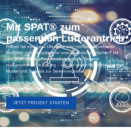
Mit SPAT® zum
passenden Lüfterantrieb
Planen Sie eine neue Ofenserie oder möchten bestehende
Backöfen und Kombidämpfer energieeffizienter machen? Mit
den
SPAT® EC-Lüfterantrieben
erhalten Sie eine
maßgeschneiderte Lösung – von der ersten Konzeptstudie über
Muster und Tests bis zur Serienintegration.
Sprechen Sie uns an – gemeinsam finden wir den passenden
Lüfterantrieb für Ihr Backsystem.
JETZT PROJEKT STARTEN