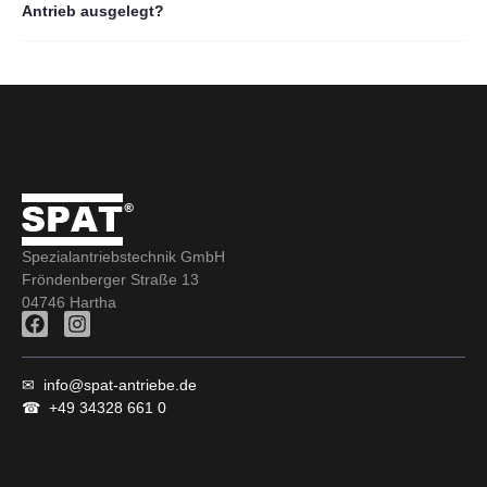
Antrieb ausgelegt?
Spezialantriebstechnik GmbH
Fröndenberger Straße 13
04746 Hartha
F
I
a
n
c
s
e
t
✉
info@spat-antriebe.de
b
a
☎
+49 34328 661 0
o
g
o
r
k
a
m