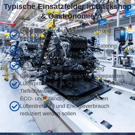
Typische Einsatzfelder in Backshop
& Gastronomie
Ladenbacköfen in Bäckereifilialen und
Selbstbedienungsbereichen
Kombidämpfer in Gastronomie, Catering
und Systemgastronomie
Umluftventilatoren für homogene
Temperatur- und Feuchteverteilung
Spezielle Backprogramme mit angepassten
Lüfterprofilen (z. B. Croissants, Feingebäck,
Tiefkühlware)
ECO- und Standby-Betrieb, in denen
Lüfterdrehzahl und Energieverbrauch
reduziert werden sollen